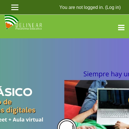
You are not logged in. (
Log in
)
Skip
to
main
content